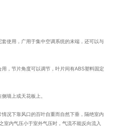
配套使用，广用于集中空调系统的末端，还可以与
用，节片角度可以调节，叶片间有ABS塑料固定
在侧墙上或天花板上。
常情况下靠风口的百叶自重而自然下垂，隔绝室内
之室内气压小于室外气压时，气流不能反向流入