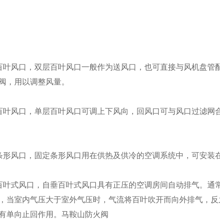
百叶风口，双层百叶风口一般作为送风口，也可直接与风机盘管
阀，用以调整风量。
百叶风口，单层百叶风口可调上下风向，回风口可与风口过滤网合
条形风口，固定条形风口用在供热及供冷的空调系统中，可安装
百叶式风口，自垂百叶式风口具有正压的空调房间自动排气。通
，当室内气压大于室外气压时，气流将百叶吹开而向外排气，反
有单向止回作用。马鞍山防火阀