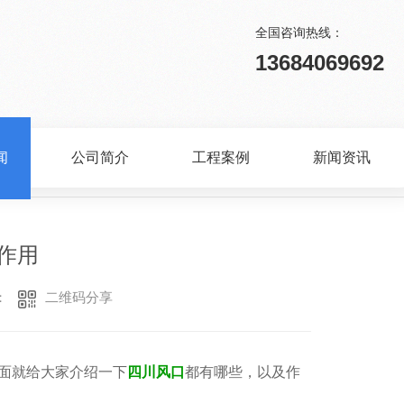
全国咨询热线：
13684069692
闻
公司简介
工程案例
新闻资讯
返回
作用
二维码分享
：
面就给大家介绍一下
四川风口
都有哪些，以及作