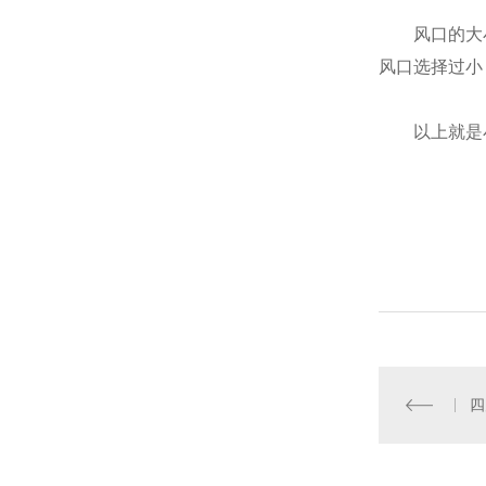
风口的大
风口选择过小
以上就是
四