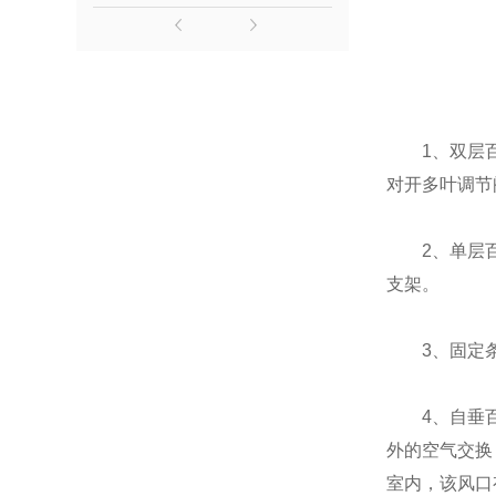
1、双层
对开多叶调节
2、单层
支架。
3、固定
4、自垂
外的空气交换
室内，该风口